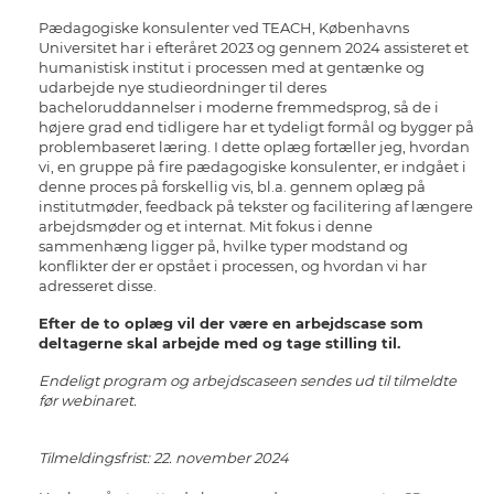
Pædagogiske konsulenter ved TEACH, Københavns
Universitet har i efteråret 2023 og gennem 2024 assisteret et
humanistisk institut i processen med at gentænke og
udarbejde nye studieordninger til deres
bacheloruddannelser i moderne fremmedsprog, så de i
højere grad end tidligere har et tydeligt formål og bygger på
problembaseret læring. I dette oplæg fortæller jeg, hvordan
vi, en gruppe på fire pædagogiske konsulenter, er indgået i
denne proces på forskellig vis, bl.a. gennem oplæg på
institutmøder, feedback på tekster og facilitering af længere
arbejdsmøder og et internat. Mit fokus i denne
sammenhæng ligger på, hvilke typer modstand og
konflikter der er opstået i processen, og hvordan vi har
adresseret disse.
Efter de to oplæg vil der være en arbejdscase som
deltagerne skal arbejde med og tage stilling til.
Endeligt program og arbejdscaseen sendes ud til tilmeldte
før webinaret.
Tilmeldingsfrist: 22. november 2024