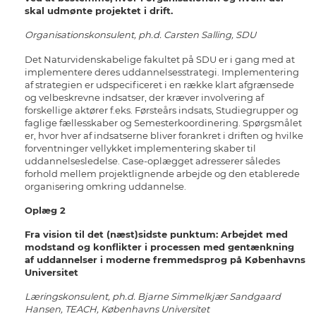
skal udmønte projektet i drift.
Organisationskonsulent, ph.d. Carsten Salling,
SDU
Det Naturvidenskabelige fakultet på SDU er i gang med at
implementere deres uddannelsesstrategi. Implementering
af strategien er udspecificeret i en række klart afgrænsede
og velbeskrevne indsatser, der kræver involvering af
forskellige aktører f.eks. Førsteårs indsats, Studiegrupper og
faglige fællesskaber og Semesterkoordinering. Spørgsmålet
er, hvor hver af indsatserne bliver forankret i driften og hvilke
forventninger vellykket implementering skaber til
uddannelsesledelse. Case-oplægget adresserer således
forhold mellem projektlignende arbejde og den etablerede
organisering omkring uddannelse.
Oplæg 2
Fra vision til det (næst)sidste punktum: Arbejdet med
modstand og konflikter i processen med gentænkning
af uddannelser i moderne fremmedsprog på Københavns
Universitet
Læringskonsulent, ph.d. Bjarne Simmelkjær Sandgaard
Hansen, TEACH, Københavns Universitet