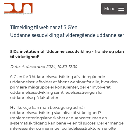
Menu
Tilmelding til webinar af SIG'en
Uddannelsesudvikling af videregående uddannelser
SIGs invitation til ’Uddannelsesudvikling - fra ide og plan
til virkelighed'
Dato: 4. december 2024, 10.30-12.30
SIG'en for 'Uddannelsesudvikling af videregående
uddannelser' afholder et åbent webinar for alle, hvor den
primære målgruppe er konsulenter, der er involveret i
uddannelsesudvikling samt ledelsesstrengen for
uddannelse på fakulteter.
Hvilke veje kan man bevæge sig ad når
uddannelsesudvikling skal blive til virkelighed?
Implementeringslandskabet er nuanceret, men en
systematisk tilgang kan bane vejen til succes. Der er mange
interessenter og meninger og ledelsesstrukturen er ofte