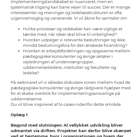
Implementeringslandskabet er nuanceret, men en
systematisk tilgang kan bane vejen til succes. Der er mange
interessenter og meninger og ledelsesstrukturen er ofte
uigennemsigtig og varierende. Vi vil åbne for samtaler om
Hvilke processer og redskaber kan være vigtige at
tænke med, når ideer skal blive til virkelighed?
Hvordan udpeger vi relevante beslutninger og ikke
mindst beslutningsfora for den ønskede forandring?
Hvordan er arbejdsfordelingen og opgaverne mellem
pædagogiske konsulenter og øvrige aktører i
vejledningen af undervisergrupper,
uddannelsesledere, institutter og fakulteter og
ledelse?
På webinaret vil vi således diskutere zonen mellem hvad de
pædagogiske konsulenter og øvrige rådgivere hjælper med
for at skabe overblik for implementeringsansvarlige på
uddannelserne.
Du vil blive inspireret af to cases indenfor dette område
Oplæg 1
Begynd med slutningen: Al vellykket udvikling bliver
udmøntet via driften. Projekter kan derfor blive skærpet
ved at bestemme, hvor i organisationen og hvem der