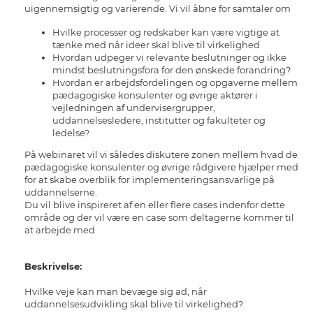
uigennemsigtig og varierende. Vi vil åbne for samtaler om
Hvilke processer og redskaber kan være vigtige at
tænke med når ideer skal blive til virkelighed
Hvordan udpeger vi relevante beslutninger og ikke
mindst beslutningsfora for den ønskede forandring?
Hvordan er arbejdsfordelingen og opgaverne mellem
pædagogiske konsulenter og øvrige aktører i
vejledningen af undervisergrupper,
uddannelsesledere, institutter og fakulteter og
ledelse?
På webinaret vil vi således diskutere zonen mellem hvad de
pædagogiske konsulenter og øvrige rådgivere hjælper med
for at skabe overblik for implementeringsansvarlige på
uddannelserne.
Du vil blive inspireret af en eller flere cases indenfor dette
område og der vil være en case som deltagerne kommer til
at arbejde med.
Beskrivelse:
Hvilke veje kan man bevæge sig ad, når
uddannelsesudvikling skal blive til virkelighed?