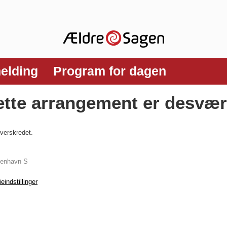
melding
Program for dagen
dette arrangement er desvær
overskredet.
benhavn S
eindstillinger