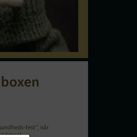
dboxen
5
sundheds-fest”, når
 trivsel.