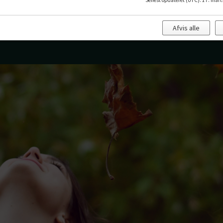
Senest opdateret (UTC)
:
17. mart
 Hallen
Afvis alle