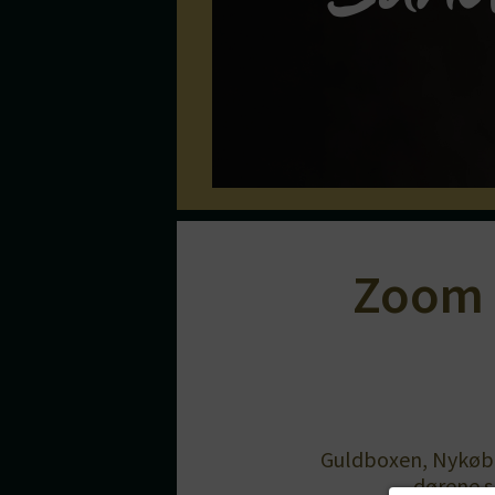
Zoom 
Guldboxen, Nykøbin
dørene s