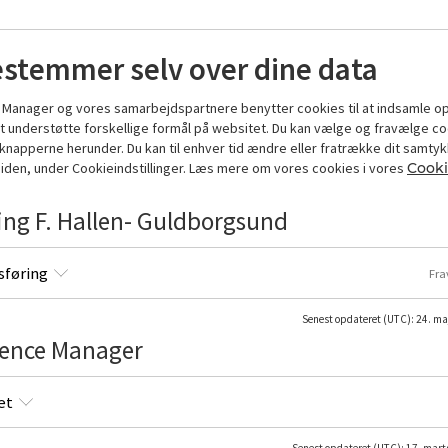
hvorfor sundhed er vigtig og hør om kost og ernæring
stemmer selv over dine data
er, om bevægelse og afspænding og - ikke mindst - 
Manager og vores samarbejdspartnere benytter cookies til at indsamle op
nde foredrag om sundhed og livsstil i Loungen og pr
at understøtte forskellige formål på websitet. Du kan vælge og fravælge c
lene. Køb, køb, køb krystaller, røgelse, drømmefangere
å knapperne herunder. Du kan til enhver tid ændre eller fratrække dit samty
ler få en snak om muligheder hos de mange standho
den, under Cookieindstillinger. Læs mere om vores cookies i vores
Cooki
 lørdag og søndag – vi glæder os til at byde dig vel
ng F. Hallen- Guldborgsund
føring
Fra
Senest opdateret (UTC)
:
24. ma
ller på
ence Manager
 Guldboxen,
et