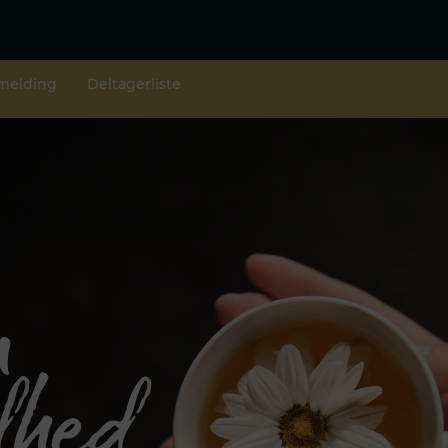
lmelding
Deltagerliste