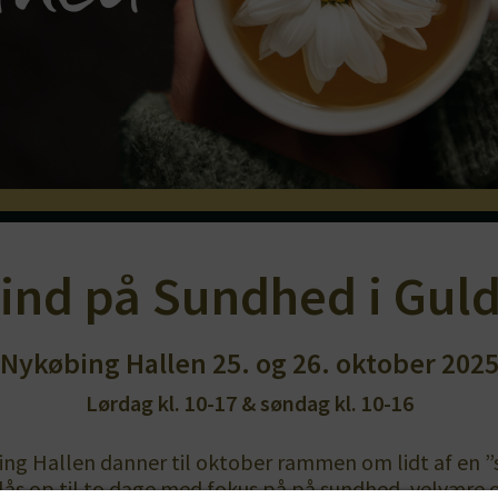
ind på Sundhed i Gul
Nykøbing Hallen 25. og 26. oktober 202
Lørdag kl. 10-17 & søndag kl. 10-16
g Hallen danner til oktober rammen om lidt af en ”
lås op til to dage med fokus på på sundhed, velvære og