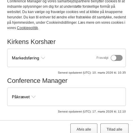
Conference Manager og vores samarbejdspartnere benytter cookies til at
indsamle oplysninger om dig for at understøtte forskellige formål på
websitet. Du kan vælge og fravælge cookies ved at klikke på knapperne
herunder. Du kan til enhver tid ændre eller fratrække dit samtykke, nederst
på hjemmesiden, under Cookieindstillinger. Læs mere om vores cookies i
vores
Cookiepolitik
.
Kirkens Korshær
Markedsføring
Fravalgt
Senest opdateret (UTC)
:
10. marts 2026 kl. 10.35
Conference Manager
TILMELD DIG HER
Påkrævet
Senest opdateret (UTC)
:
17. marts 2026 kl. 12.10
Afvis alle
Tillad alle