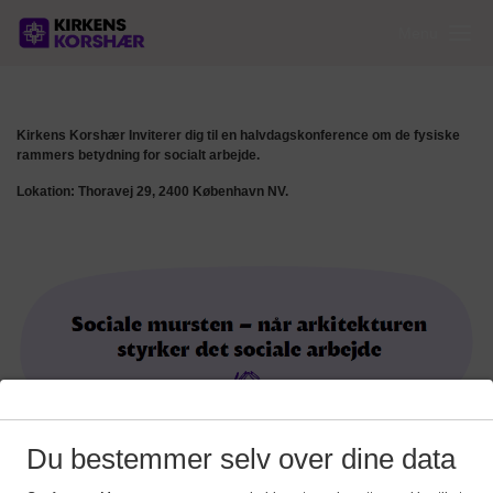
Menu
Kirkens Korshær Inviterer dig til en halvdagskonference om de fysiske
rammers betydning for socialt arbejde.
Lokation: Thoravej 29, 2400 København NV.
Du bestemmer selv over dine data