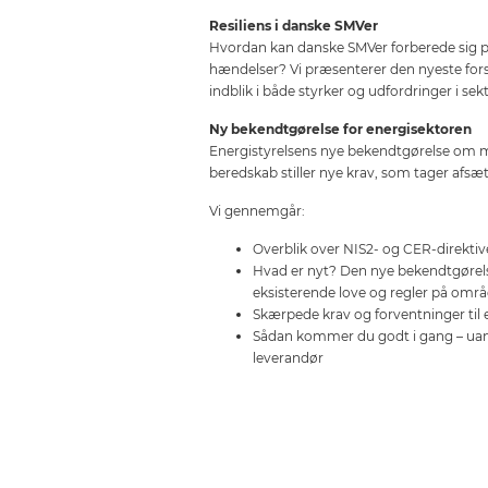
Resiliens i danske SMVer
Hvordan kan danske SMVer forberede sig 
hændelser? Vi præsenterer den nyeste for
indblik i både styrker og udfordringer i sek
Ny bekendtgørelse for energisektoren
Energistyrelsens nye bekendtgørelse om
beredskab stiller nye krav, som tager afsæt
Vi gennemgår:
Overblik over NIS2- og CER-direktiv
Hvad er nyt? Den nye bekendtgøre
eksisterende love og regler på omr
Skærpede krav og forventninger til
Sådan kommer du godt i gang – uans
leverandør