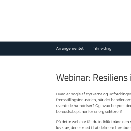
Arrangementet
Tilmelding
Webinar: Resiliens
Hvad er nogle af styrkerne og udfordringe
fremstillingsindustrien, når det handler o
uventede hændelser? Og hvad betyder de
beredskabsplaner for energisektoren?
På dette webinar får du indblik i både den 
lovkrav, der er med til at definere fremtid