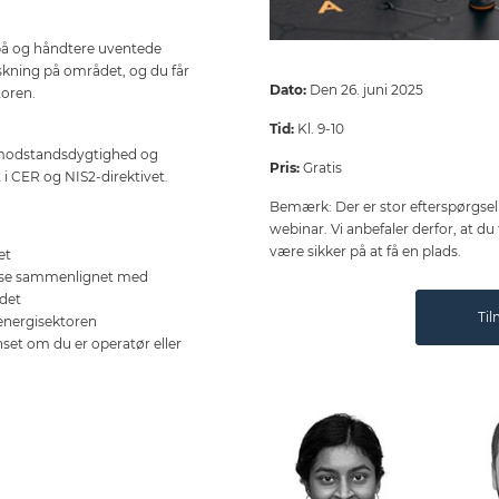
på og håndtere uventede
skning på området, og du får
Dato:
Den 26. juni 2025
toren.
Tid:
Kl. 9-10
 modstandsdygtighed og
Pris:
Gratis
 i CER og NIS2-direktivet.
Bemærk: Der er stor efterspørgsel
webinar. Vi anbefaler derfor, at d
være sikker på at få en plads.
et
lse sammenlignet med
ådet
Til
 energisektoren
et om du er operatør eller