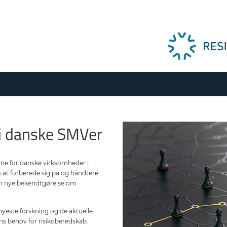
 i danske SMVer
rne for danske virksomheder i
m at forberede sig på og håndtere
n nye bekendtgørelse om
nyeste forskning og de aktuelle
ens behov for risikoberedskab.