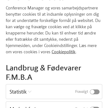
din mark
Conference Manager og vores samarbejdspartnere
Den politiske situation med ny
benytter cookies til at indsamle oplysninger om dig
kvælstofregulering og arbejdet i
for at understøtte forskellige formål på websitet. Du
plantesektoren
kan vælge og fravælge cookies ved at klikke på
v/ formand Torben Hansen og sektordirektør
knapperne herunder. Du kan til enhver tid ændre
Peter Nyegaard Nissen, Landbrug & Fødevarer
eller fratrække dit samtykke, nederst på
Planter
hjemmesiden, under Cookieindstillinger. Læs mere
om vores cookies i vores
Cookiepolitik
.
Pause og netværk
Landbrug & Fødevarer
Den faglige tilgang til arbejdet med
reguleringsmodeller, virkemidler og
F.M.B.A
udmøntningen i praksis
I 2027 træder en ny model for regulering af
Statistik
Fravalgt
kvælstofudledning i kraft, og samtidig skærpes
indsatskravene. SEGES giver et overblik over,
hvordan modellen fungerer, og hvilke virkemidler