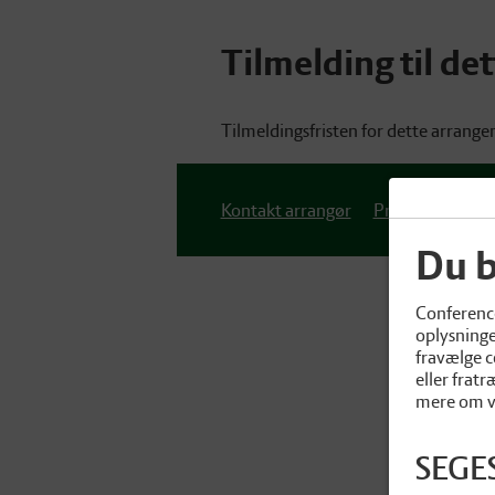
Tilmelding til de
Tilmeldingsfristen for dette arrange
Kontakt arrangør
Privatlivspolitik
Du b
Conference
oplysninge
fravælge c
eller frat
mere om vo
SEGES