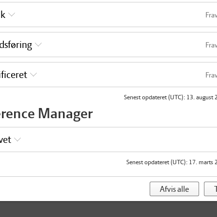
ik
Fra
dsføring
Fra
ficeret
Fra
Senest opdateret (UTC)
:
13. august 
erence Manager
vet
Senest opdateret (UTC)
:
17. marts 
Afvis alle
T