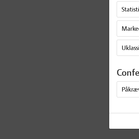
Statist
Marke
Uklassi
Conf
Påkræ