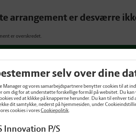
tte arrangement er desværre ikk
ment er overskredet.
Cookieindstillinger
Eksternt login
estemmer selv over dine da
 Manager og vores samarbejdspartnere benytter cookies til at in
r om dig for at understøtte forskellige formål på websitet. Du kan
ookies ved at klikke på knapperne herunder. Du kan til enhver tid
række dit samtykke, nederst på hjemmesiden, under Cookieindstilli
res cookies i vores
Cookiepolitik
.
 Innovation P/S