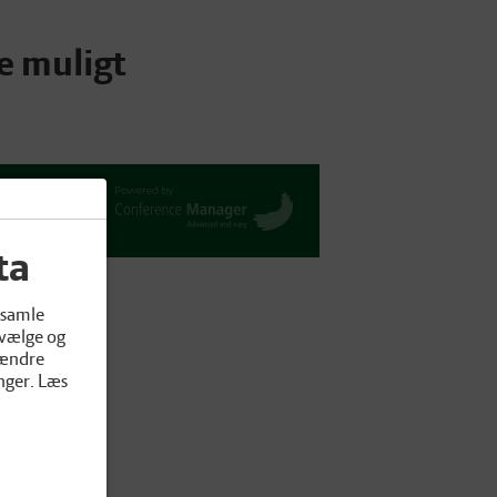
e muligt
ta
dsamle
 vælge og
 ændre
nger. Læs