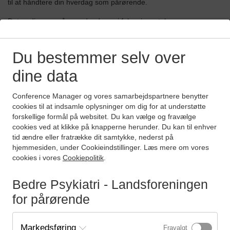
til at håndtere din hverdag som pårørende.
Det er dig som pårørende, der er i fokus i samtalegruppen.
Gruppeforløbet kan hjælpe dig med at finde måder at leve dit eget
liv på, samtidig med at du tager ansvar for dine kære.
Det kan handle om at slippe følelsen af skyld og bekymring og få
Du bestemmer selv over
værktøjer til at skabe balance i din hverdag.
dine data
I gruppen mødes du med andre i samme situation som dig.
Mange oplever, at de pludselig ikke er alene med deres tanker og
Conference Manager og vores samarbejdspartnere benytter
følelser. Det kan skabe stor lettelse og give ny energi til at
cookies til at indsamle oplysninger om dig for at understøtte
fortsætte.
forskellige formål på websitet. Du kan vælge og fravælge
cookies ved at klikke på knapperne herunder. Du kan til enhver
Denne gruppe er specifikt for pårørende i området Randers,
tid ændre eller fratrække dit samtykke, nederst på
Favrskov og Djursland. Bor du et andet sted i landet, kan du
hjemmesiden, under Cookieindstillinger. Læs mere om vores
se en oversigt over vores øvrige
online samtalegrupper her
.
cookies i vores
Cookiepolitik
.
Bedre Psykiatri - Landsforeningen
Sådan foregår det
for pårørende
Gruppen består af de samme 8-10 deltagere hele vejen igennem,
og gruppen faciliteres af Anna Weien.
Markedsføring
Fravalgt