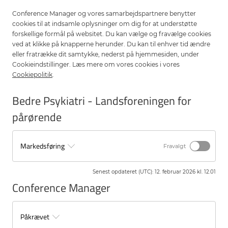
I gruppen mødes du med andre i samme situation som dig. Mange
Conference Manager og vores samarbejdspartnere benytter
oplever, at de pludselig ikke er alene med deres tanker og følelser. Det
cookies til at indsamle oplysninger om dig for at understøtte
kan skabe stor lettelse og give ny energi til at fortsætte.
forskellige formål på websitet. Du kan vælge og fravælge cookies
Sådan foregår det
ved at klikke på knapperne herunder. Du kan til enhver tid ændre
eller fratrække dit samtykke, nederst på hjemmesiden, under
Gruppen består af de samme 8-10 deltagere hele vejen igennem og
Cookieindstillinger. Læs mere om vores cookies i vores
faciliteres af psykoterapeut Lene Essenbæk Karlsson.
Cookiepolitik
.
Møderen foregår online så du deltager hjemmefra. I mødes i alt 8
Bedre Psykiatri - Landsforeningen for
gange a 2 timer fra 10.00 til 12.00 og hver session kombinerer fælles
samtaler, tema-oplæg og praktiske øvelser.
pårørende
Mødegange:
Markedsføring
Torsdag d. 21/5
Fravalgt
Torsdag d. 28/5
Torsdag d. 4/6
Senest opdateret (UTC)
:
12. februar 2026 kl. 12.01
Torsdag d. 11/6
Conference Manager
Torsdag d. 18/6
Torsdag d. 25/6
Torsdag d. 2/7
Påkrævet
Torsdag d. 9/7