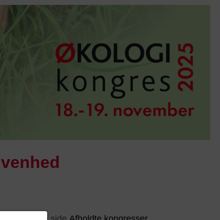
givenhed
gøre på denne side
Afholdte kongresser
.