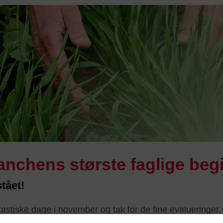
anchens største faglige be
tået!
antastiske dage i november og tak for de fine evalueringer.
e de præsentationer, som vi har fået lov til at offentlig