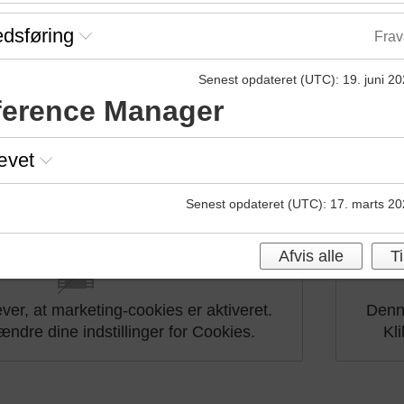
rke fællesskab i økologibranchen
dsføring
Frav
ndmænd, rådgivere, virksomheder, forskere, studerende 
interesserer sig for økologi.
Senest opdateret (UTC)
:
19. juni 20
erence Manager
ævet
til at møde mine kolleger på Økologikongre
Senest opdateret (UTC)
:
17. marts 20
Afvis alle
Ti
er, at marketing-cookies er aktiveret.
Denne
 ændre dine indstillinger for Cookies.
Kli