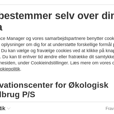
bestemmer selv over di
a
gi for fremtiden
. Økologi-kongres 2025 har som krav ti
ce Manager og vores samarbejdspartnere benytter cookie
nære anvisninger i deres oplæg. Hvad er de vigtigste tin
oplysninger om dig for at understøtte forskellige formål
sholderne med deres særlige viden komme med deres bed
. Du kan vælge og fravælge cookies ved at klikke på kn
til at stille spørgsmål.
 Du kan til enhver tid ændre eller fratrække dit samtykk
esiden, under Cookieindstillinger. Læs mere om vores c
gram med aktuelle emner, skarp viden, spændende debat
okiepolitik
.
ten i godt selskab med kolleger fra hele landet, når vi in
r for økologi
vationscenter for Økologisk
faget eller garvet økolog, er Økologikongressen stedet, 
brug P/S
iden direkte fra branchens specialister
lle debatter og faglige sessioner
tik
Frav
inger og idéer med ligesindede