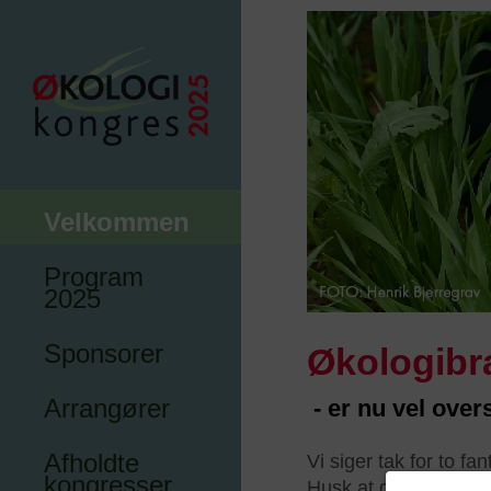
Velkommen
Program
2025
Sponsorer
Økologibr
Arrangører
- er nu vel overs
Afholdte
Vi siger tak for to f
kongresser
Husk at du kan studer