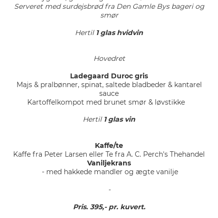
Serveret med surdejsbrød fra Den Gamle Bys bageri og
smør
Hertil
1 glas hvidvin
Hovedret
Ladegaard Duroc gris
Majs & pralbønner, spinat, saltede bladbeder & kantarel
sauce
Kartoffelkompot med brunet smør & løvstikke
Hertil
1 glas vin
Kaffe/te
Kaffe fra Peter Larsen eller Te fra A. C. Perch's Thehandel
Vaniljekrans
- med hakkede mandler og ægte vanilje
-
Pris. 395,- pr. kuvert.