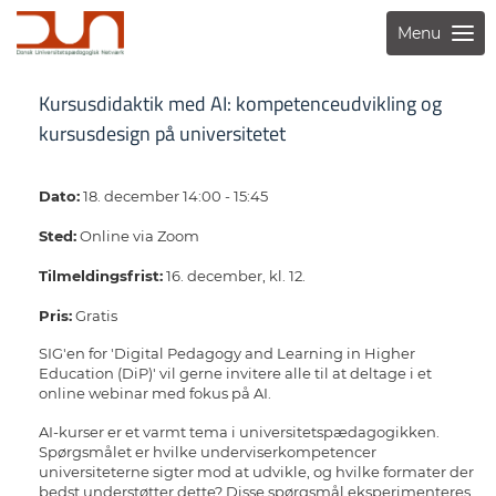
Menu
Kursusdidaktik med AI: kompetenceudvikling og
kursusdesign på universitetet
Dato:
18. december 14:00 - 15:45
Sted:
Online via Zoom
Tilmeldingsfrist:
16. december, kl. 12.
Pris:
Gratis
SIG'en for 'Digital Pedagogy and Learning in Higher
Education (DiP)' vil gerne invitere alle til at deltage i et
online webinar med fokus på AI.
AI-kurser er et varmt tema i universitetspædagogikken.
Spørgsmålet er hvilke underviserkompetencer
universiteterne sigter mod at udvikle, og hvilke formater der
bedst understøtter dette? Disse spørgsmål eksperimenteres