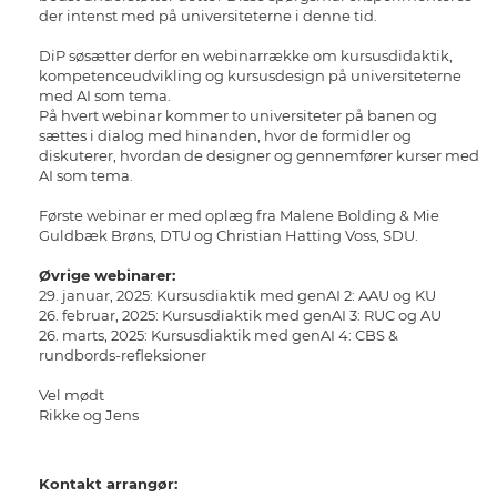
der intenst med på universiteterne i denne tid.
DiP søsætter derfor en webinarrække om kursusdidaktik,
kompetenceudvikling og kursusdesign på universiteterne
med AI som tema.
På hvert webinar kommer to universiteter på banen og
sættes i dialog med hinanden, hvor de formidler og
diskuterer, hvordan de designer og gennemfører kurser med
AI som tema.
Første webinar er med oplæg fra Malene Bolding & Mie
Guldbæk Brøns, DTU og Christian Hatting Voss, SDU.
Øvrige webinarer:
29. januar, 2025: Kursusdiaktik med genAI 2: AAU og KU
26. februar, 2025: Kursusdiaktik med genAI 3: RUC og AU
26. marts, 2025: Kursusdiaktik med genAI 4: CBS &
rundbords-refleksioner
Vel mødt
Rikke og Jens
Kontakt arrangør: