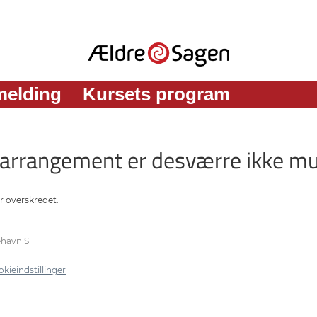
melding
Kursets program
e arrangement er desværre ikke mu
r overskredet.
ehavn S
kieindstillinger