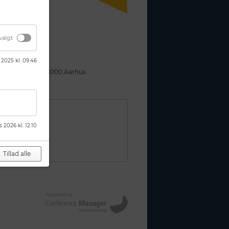
jning
valgt
2025 kl. 09.46
kmestergade 9, 8000 Aarhus
s 2026 kl. 12.10
Tillad alle