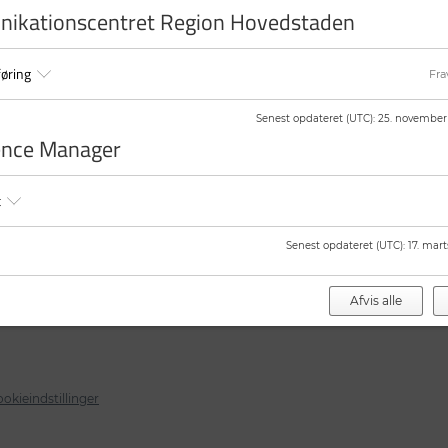
ikationscentret Region Hovedstaden
Standardpris:
1.900 kr. inkl. forple
øring
Tilmelding
Fra
Tilmeldingsfrist:
15. maj 2026
Senest opdateret (UTC)
:
25. november 
Sted:
Comwell Centralværkstedet, Vær
ence Manager
t
Senest opdateret (UTC)
:
17. mart
Dette kort kræver at marketing cookies er slået til.
Klik her for at ændre dine indstillinger for Cookies.
Afvis alle
okieindstillinger