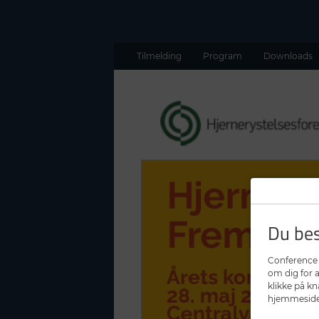
Tilmelding
Program
Downloads
Du bes
Conference 
om dig for 
klikke på k
hjemmesiden