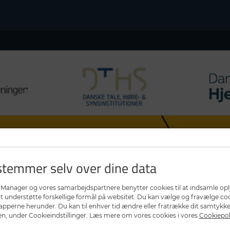
temmer selv over dine data
Manager og vores samarbejdspartnere benytter cookies til at indsamle op
at understøtte forskellige formål på websitet. Du kan vælge og fravælge co
napperne herunder. Du kan til enhver tid ændre eller fratrække dit samtykke
, under Cookieindstillinger. Læs mere om vores cookies i vores
Cookiepol