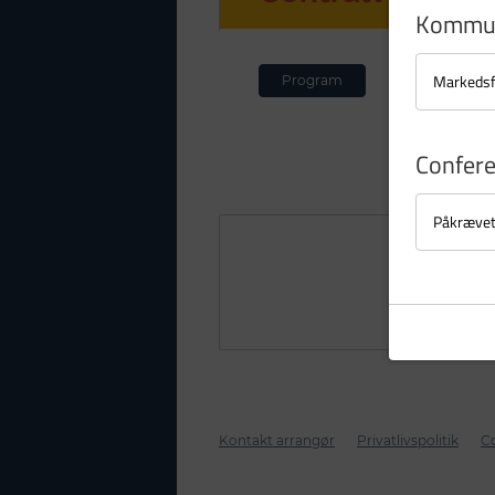
Kommun
Markedsf
Program
Confer
Påkræve
Kontakt arrangør
Privatlivspolitik
Co