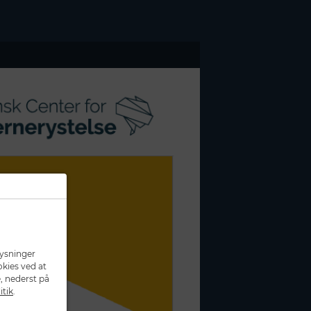
lysninger
okies ved at
, nederst på
itik
.