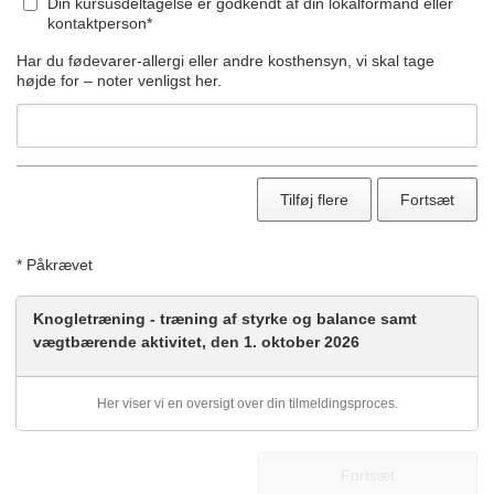
Din kursusdeltagelse er godkendt af din lokalformand eller
kontaktperson*
Har du fødevarer-allergi eller andre kosthensyn, vi skal tage
højde for – noter venligst her.
Tilføj flere
Fortsæt
* Påkrævet
Knogletræning - træning af styrke og balance samt
vægtbærende aktivitet, den 1. oktober 2026
Her viser vi en oversigt over din tilmeldingsproces.
Fortsæt