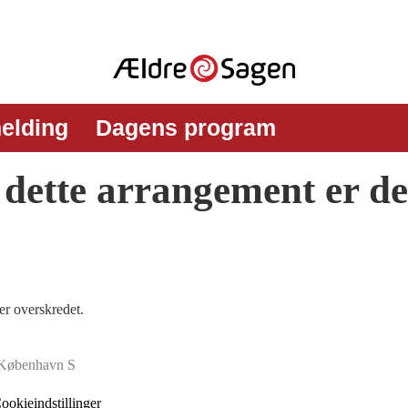
melding
Dagens program
l dette arrangement er d
er overskredet.
 København S
ookieindstillinger