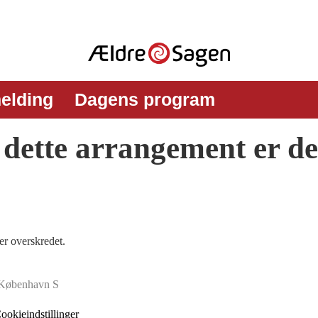
melding
Dagens program
l dette arrangement er d
er overskredet.
 København S
ookieindstillinger