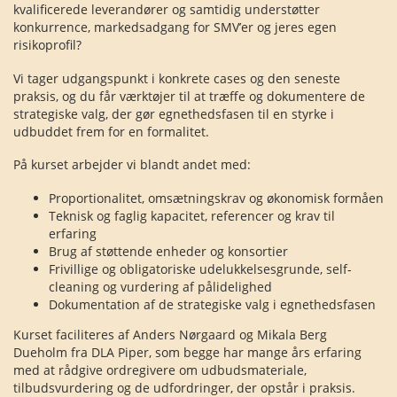
kvalificerede leverandører og samtidig understøtter
konkurrence, markedsadgang for SMV’er og jeres egen
risikoprofil?
Vi tager udgangspunkt i konkrete cases og den seneste
praksis, og du får værktøjer til at træffe og dokumentere de
strategiske valg, der gør egnethedsfasen til en styrke i
udbuddet frem for en formalitet.
På kurset arbejder vi blandt andet med:
Proportionalitet, omsætningskrav og økonomisk formåen
Teknisk og faglig kapacitet, referencer og krav til
erfaring
Brug af støttende enheder og konsortier
Frivillige og obligatoriske udelukkelsesgrunde, self-
cleaning og vurdering af pålidelighed
Dokumentation af de strategiske valg i egnethedsfasen
Kurset faciliteres af Anders Nørgaard og Mikala Berg
Dueholm fra DLA Piper, som begge har mange års erfaring
med at rådgive ordregivere om udbudsmateriale,
tilbudsvurdering og de udfordringer, der opstår i praksis.