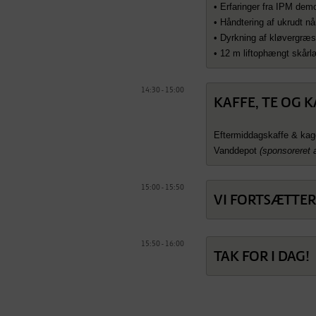
• Erfaringer fra IPM dem
• Håndtering af ukrudt n
• Dyrkning af kløvergræ
• 12 m liftophængt skår
14:30 - 15:00
KAFFE, TE OG 
Eftermiddagskaffe & kag
Vanddepot
(sponsoreret 
15:00 - 15:50
VI FORTSÆTTE
15:50 - 16:00
TAK FOR I DAG!