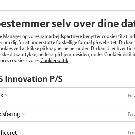
ndergaard v/ Lene og Torben Niss Sørensen.
estemmer selv over dine da
rupper, som går ud til de forskellige demonstrationer og indlæg. Grupperne cirk
ghed for at få fuldt udbytte af indlæggene og demonstrationerne.
 Manager og vores samarbejdspartnere benytter cookies til at in
r om dig for at understøtte forskellige formål på websitet. Du kan
 fokus på:
ookies ved at klikke på knapperne herunder. Du kan til enhver tid
imple” og staldvandring
række dit samtykke, nederst på hjemmesiden, under Cookieindstilli
l
res cookies i vores
Cookiepolitik
.
rsyning (80 %)
eproduktion
 Innovation P/S
økonomi
ik
Fra
erkvalitet
is på Ilsø Søndergaard
dsføring
Fra
f grovfoder
il DMS
ficeret
Fra