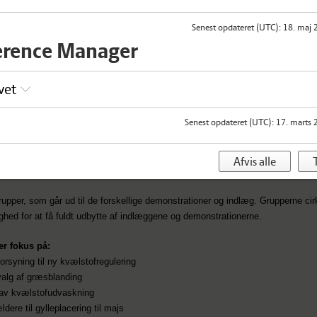
Senest opdateret (UTC)
:
18. maj 
erence Manager
ng evt. en klapstol.
vet
avand eller en øl. Herefter kaffe.
S Scandinavia A/S, DSV-Frø og Limagrain A/S
Senest opdateret (UTC)
:
17. marts 
Afvis alle
T
 GENOPTAGES
rupper, som går ud til de forskellige demonstrationer og indlæg. Grupperne cirk
ghed for at få fuldt udbytte af indlæggene og demonstrationerne.
r fokus på:
orsyning til ny kvælstofregulering
valg af græsblanding
lav kvælstofudvaskning
dere til gylleplacering til majs