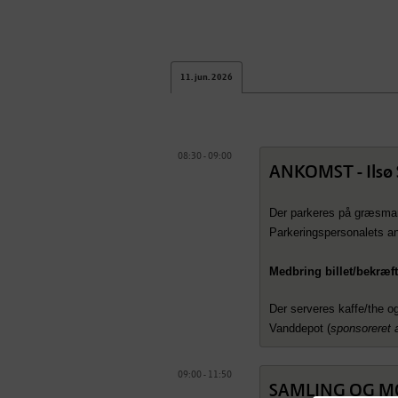
11. jun. 2026
08:30 - 09:00
ANKOMST - Ilsø S
Der parkeres på græsmar
Parkeringspersonalets a
Medbring billet/bekræf
Der serveres kaffe/the o
Vanddepot (
sponsoreret 
09:00 - 11:50
SAMLING OG 