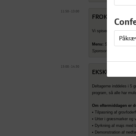
11:50 - 13:00
FROKOST
Conf
Vi spiser frokost. Medbri
Påkræ
Menu:
Sandwich og en sod
Sponsoreret af DLF, KW
13:00 - 14:30
EKSKURSIONEN
Deltagerne inddeles i 5 g
program, så alle har muli
Om eftermiddagen er de
•
Tilpasning af grovfoderf
• Urter i græsmarker og 
• Dyrkning af majs med 
• Demonstration af nedfæl