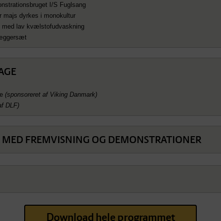
onstrationsbruget I/S Fuglsang
år majs dyrkes i monokultur
s med lav kvælstofudvaskning
læggersæt
KAGE
e
(sponsoreret af Viking Danmark)
af DLF)
R MED FREMVISNING OG DEMONSTRATIONER
Download hele programmet