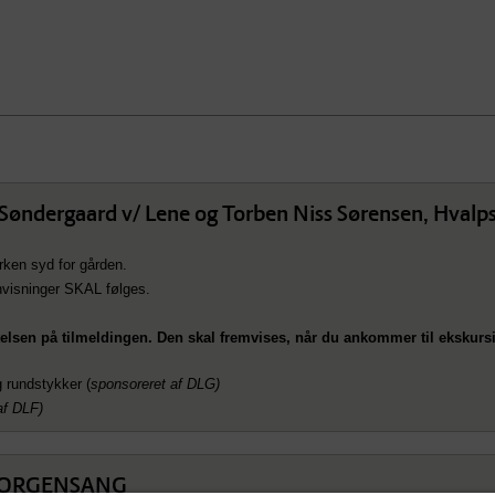
øndergaard v/ Lene og Torben Niss Sørensen, Hvalp
ken syd for gården.
nvisninger SKAL følges.
telsen på tilmeldingen. Den skal fremvises, når du ankommer til ekskurs
g rundstykker (
sponsoreret af DLG)
af DLF)
MORGENSANG