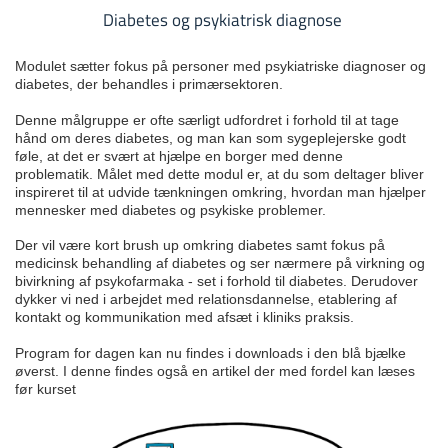
Diabetes og psykiatrisk diagnose
Modulet sætter fokus på personer med psykiatriske diagnoser og
diabetes, der behandles i primærsektoren.
Denne målgruppe er ofte særligt udfordret i forhold til at tage
hånd om deres diabetes, og man kan som sygeplejerske godt
føle, at det er svært at hjælpe en borger med denne
problematik. Målet med dette modul er, at du som deltager bliver
inspireret til at udvide tænkningen omkring, hvordan man hjælper
mennesker med diabetes og psykiske problemer.
Der vil være kort brush up omkring diabetes samt fokus på
medicinsk behandling af diabetes og ser nærmere på virkning og
bivirkning af psykofarmaka - set i forhold til diabetes. Derudover
dykker vi ned i arbejdet med relationsdannelse, etablering af
kontakt og kommunikation med afsæt i kliniks praksis.
Program for dagen kan nu findes i downloads i den blå bjælke
øverst. I denne findes også en artikel der med fordel kan læses
før kurset