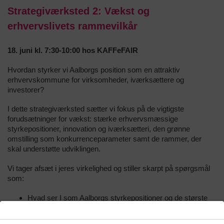
Strategiværksted 2: Vækst og
erhvervslivets rammevilkår
18. juni kl. 7:30-10:00 hos KAFFeFAIR
Hvordan styrker vi Aalborgs position som en attraktiv
erhvervskommune for virksomheder, iværksættere og
investorer?
I dette strategiværksted sætter vi fokus på de vigtigste
forudsætninger for vækst: stærke erhvervsmæssige
styrkepositioner, innovation og iværksætteri, den grønne
omstilling som konkurrenceparameter samt de rammer, der
skal understøtte udviklingen.
Vi tager afsæt i jeres virkelighed og stiller skarpt på spørgsmål
som:
Hvad ser I som Aalborgs styrkepositioner og de største
muligheder for vækst og udvikling?
Hvad står i vejen for vækst i dag?