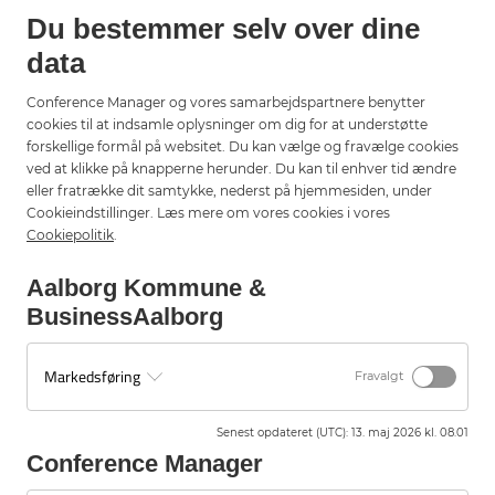
Hvilke udviklingsperspektiver er der i planlægning,
Du bestemmer selv over dine
etablering og drift af 3. Limfjordsforbindelse?
Hvad skal der til for at styrke innovation, iværksætteri og
data
investeringer lokalt?
Hvordan kan grøn omstilling i højere grad blive en
Conference Manager og vores samarbejdspartnere benytter
forretningsmulighed?
cookies til at indsamle oplysninger om dig for at understøtte
Og hvor kan kommunen gøre den største forskel?
forskellige formål på websitet. Du kan vælge og fravælge cookies
ved at klikke på knapperne herunder. Du kan til enhver tid ændre
Målet er at samle konkrete perspektiver og prioriteringer, der
eller fratrække dit samtykke, nederst på hjemmesiden, under
kan styrke vækstvilkårene og gøre Aalborg endnu mere attraktiv
Cookieindstillinger. Læs mere om vores cookies i vores
for virksomheder, iværksættere og investorer i de kommende
Cookiepolitik
.
år.
Aalborg Kommune &
BusinessAalborg
Tilmeld strategiværksted 2
Markedsføring
Fravalgt
Senest opdateret (UTC)
:
13. maj 2026 kl. 08.01
Strategiværksted 1 om kompetencer og
Conference Manager
fremtidens arbejdsstyrke