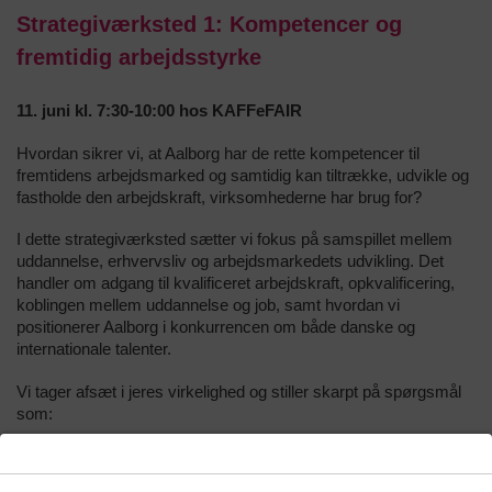
Strategiværksted 1: Kompetencer og
fremtidig arbejdsstyrke
11. juni kl. 7:30-10:00 hos KAFFeFAIR
Hvordan sikrer vi, at Aalborg har de rette kompetencer til
fremtidens arbejdsmarked og samtidig kan tiltrække, udvikle og
fastholde den arbejdskraft, virksomhederne har brug for?
I dette strategiværksted sætter vi fokus på samspillet mellem
uddannelse, erhvervsliv og arbejdsmarkedets udvikling. Det
handler om adgang til kvalificeret arbejdskraft, opkvalificering,
koblingen mellem uddannelse og job, samt hvordan vi
positionerer Aalborg i konkurrencen om både danske og
internationale talenter.
Vi tager afsæt i jeres virkelighed og stiller skarpt på spørgsmål
som:
Hvor oplever I de største kompetencegab?
Hvordan kan samarbejdet mellem virksomheder,