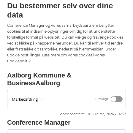
uddannelser og kommune styrkes?
Du bestemmer selv over dine
Hvad skal der til for at tiltrække og fastholde
data
medarbejdere og dimittender i Aalborg?
Hvordan kan vi i højere grad koble uddannelse, innovation
Conference Manager og vores samarbejdspartnere benytter
og konkrete jobmuligheder?
cookies til at indsamle oplysninger om dig for at understøtte
Og hvilken rolle skal kommunen spille i at understøtte
forskellige formål på websitet. Du kan vælge og fravælge cookies
kompetenceudvikling og adgang til arbejdskraft?
ved at klikke på knapperne herunder. Du kan til enhver tid ændre
Målet er at samle konkrete perspektiver og prioriteringer, der
eller fratrække dit samtykke, nederst på hjemmesiden, under
kan sikre en stærk og fremtidssikret arbejdsstyrke.
Cookieindstillinger. Læs mere om vores cookies i vores
Cookiepolitik
.
Aalborg Kommune &
Tilmeld strategiværksted 1
BusinessAalborg
Markedsføring
Fravalgt
Strategiværksted 2: Vækst og
Senest opdateret (UTC)
:
12. maj 2026 kl. 12.57
erhvervslivets rammevilkår
Conference Manager
Her kan du også gøre din indflydelse gældende.