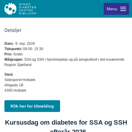
Menu
Detaljer
Dato:
9. sep. 2026
Tidspunkt:
09.00- 15.30
Pris:
Gratis
Målgruppe:
SSA og SSH i hjemmepleje og på sengeafsnit i det nuværende
Region Sjælland
Sted:
Sidesporet Holbæk
Ahlgade 1B
4300 Holbæk
Klik her for tilmelding
Kursusdag om diabetes for SSA og SSH
- efterår 2026