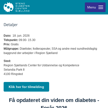
Menu
Detaljer
Dato:
18. jun. 2026
Tidspunkt:
09.00- 15.30
Pris:
Gratis
Målgruppe:
Diætister, fodterapeuter, SSA og andre med sundhedsfaglig
baggrund der arbejder i Region Sjælland
Sted:
Region Sjællands Center for Uddannelse og Kompetence
Selandia Park 8
4100 Ringsted
Klik her for tilmelding
Få opdateret din viden om diabetes -
Forår 2026