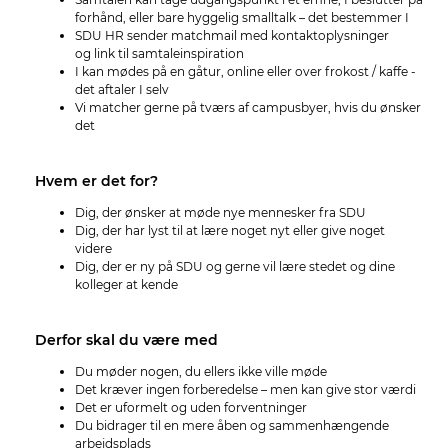
forhånd, eller bare hyggelig smalltalk – det bestemmer I
SDU HR sender matchmail med kontaktoplysninger
og link til samtaleinspiration
I kan mødes på en gåtur, online eller over frokost / kaffe -
det aftaler I selv
Vi matcher gerne på tværs af campusbyer, hvis du ønsker
det
Hvem er det for?
Dig, der ønsker at møde nye mennesker fra SDU
Dig, der har lyst til at lære noget nyt eller give noget
videre
Dig, der er ny på SDU og gerne vil lære stedet og dine
kolleger at kende
Derfor skal du være med
Du møder nogen, du ellers ikke ville møde
Det kræver ingen forberedelse – men kan give stor værdi
Det er uformelt og uden forventninger
Du bidrager til en mere åben og sammenhængende
arbejdsplads