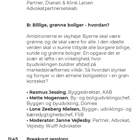
Partner, Dianati & Klink Larsen
Advokatpartnerselskab
B: Billige, grønne boliger - hvordan?
Ambitionerne er skyhøje: Byerne skal være
grønne, og de skal være for alle. I den ideelle
verden skal vi kunne tilbyde alle borgere billige,
sunde og grønne boliger. En opgave der er
svær at løfte i en virkelighed, hvor
byudviklingen buldrer afsted på
markedskræfternes vilkår. Så hvordan styrker
og fornyer vi den almene boligsektor i en grøn
kontekst?
• Rasmus Jessing
, Byggedirektør, KAB
• Mette Mogensen
, By- og boligudviklingschef,
Byggeri og byudvikling, Domea
• Lone Zeeberg Nielsen,
Bygge-, udviklings- og
bæredygtighedschef, FSB
• Moderator: Janne Vejlesby
, Partner, Advokat,
Vejlesby Wulff Advokater
11:45
Breakout sessions