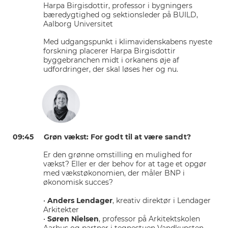
Harpa Birgisdottir, professor i bygningers
bæredygtighed og sektionsleder på BUILD,
Aalborg Universitet
Med udgangspunkt i klimavidenskabens nyeste
forskning placerer Harpa Birgisdottir
byggebranchen midt i orkanens øje af
udfordringer, der skal løses her og nu.
09:45 Grøn vækst: For godt til at være sandt?
Er den grønne omstilling en mulighed for
vækst? Eller er der behov for at tage et opgør
med vækstøkonomien, der måler BNP i
økonomisk succes?
•
Anders Lendager
, kreativ direktør i Lendager
Arkitekter
•
Søren Nielsen
, professor på Arkitektskolen
Aarhus og partner i tegnestuen Vandkunsten