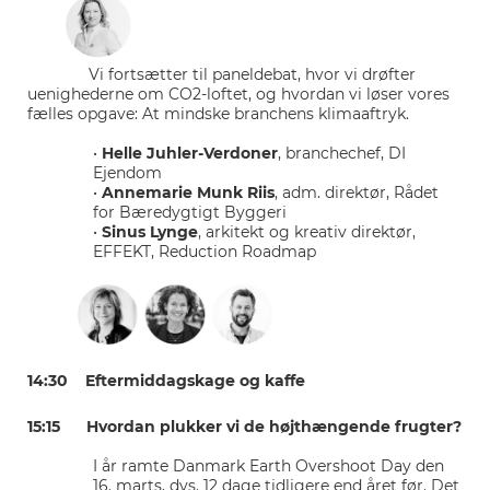
Vi fortsætter til paneldebat, hvor vi drøfter
uenighederne om CO2-loftet, og hvordan vi løser vores
fælles opgave: At mindske branchens klimaaftryk.
•
Helle Juhler-Verdoner
, branchechef, DI
Ejendom
•
Annemarie Munk Riis
, adm. direktør, Rådet
for Bæredygtigt Byggeri
•
Sinus Lynge
, arkitekt og kreativ direktør,
EFFEKT, Reduction Roadmap
14:30 Eftermiddagskage og kaffe
15:15 Hvordan plukker vi de højthængende frugter?
I år ramte Danmark Earth Overshoot Day den
16. marts, dvs. 12 dage tidligere end året før. Det