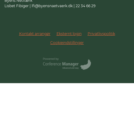
Byens Netværk
Lisbet Fibiger | lfi@byensnaetvaerk.dk | 22 34 66 29
Kontakt arrangør
Eksternt login
Privatlivspolitik
Cookieindstillinger