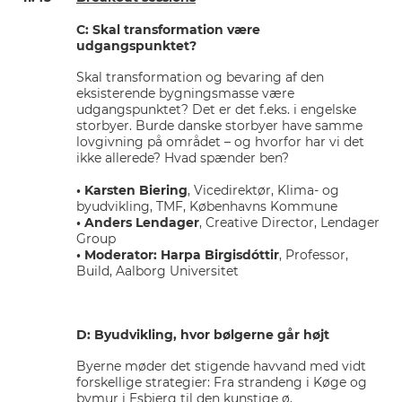
C: Skal transformation være
udgangspunktet?
Skal transformation og bevaring af den
eksisterende bygningsmasse være
udgangspunktet? Det er det f.eks. i engelske
storbyer. Burde danske storbyer have samme
lovgivning på området – og hvorfor har vi det
ikke allerede? Hvad spænder ben?
• Karsten Biering
, Vicedirektør, Klima- og
byudvikling, TMF, Københavns Kommune
• Anders Lendager
, Creative Director, Lendager
Group
• Moderator: Harpa Birgisdóttir
, Professor,
Build, Aalborg Universitet
D: Byudvikling, hvor bølgerne går højt
Byerne møder det stigende havvand med vidt
forskellige strategier: Fra strandeng i Køge og
bymur i Esbjerg til den kunstige ø,