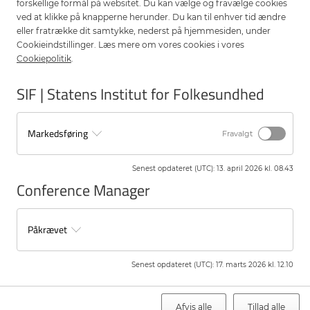
forskellige formål på websitet. Du kan vælge og fravælge cookies
02
ved at klikke på knapperne herunder. Du kan til enhver tid ændre
Fra hverdagen i praksis
eller fratrække dit samtykke, nederst på hjemmesiden, under
Cookieindstillinger. Læs mere om vores cookies i vores
Cookiepolitik
.
Praktikere, der arbejder i områder med lægemangel,
fortæller om de daglige udfordringer — og hvad der rent
SIF | Statens Institut for Folkesundhed
faktisk hjælper. Region Sjælland deler egne erfaringer.
Markedsføring
Fravalgt
03
Sundhedsstrukturreformen
Senest opdateret (UTC)
:
13. april 2026 kl. 08.43
Conference Manager
Sundhedsstyrelsen præsenterer sundhedsstrukturreformen
i lyset af lægemangel i almen praksis — hvad betyder
reformen for kapacitet og fordeling af læger fremover?
Påkrævet
Senest opdateret (UTC)
:
17. marts 2026 kl. 12.10
04
Perspektiver fra Norden
Afvis alle
Tillad alle