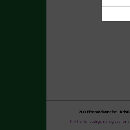
PLO Efteruddannelse ∙ Kristi
Klik her for spørgsmål og svar om 