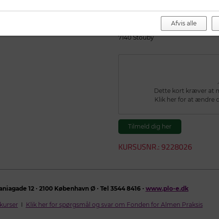
Sted
Hotel Vejlefjord
Afvis alle
Sanatorievej 26
7140 Stouby
Dette kort kræver at ma
Klik her for at ændre d
Tilmeld dig her
KURSUSNR.: 9228026
aniagade 12 ∙ 2100 København Ø ∙ Tel 3544 8416 ∙
www.plo-e.dk
kurser
I
Klik her for spørgsmål og svar om Fonden for Almen Praksis