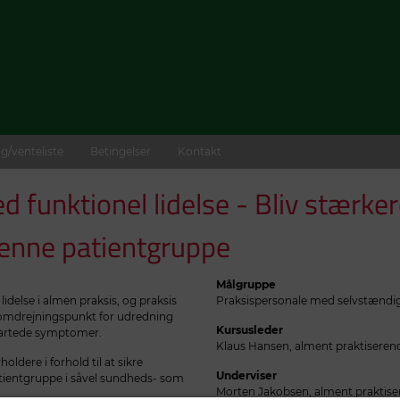
g/venteliste
Betingelser
Kontakt
funktionel lidelse - Bliv stærker
denne patientgruppe
Målgruppe
idelse i almen praksis, og praksis
Praksispersonale med selvstændige
t omdrejningspunkt for udredning
Kursusleder
igartede symptomer.
Klaus Hansen, alment praktiseren
ldere i forhold til at sikre
Underviser
entgruppe i såvel sundheds- som
Morten Jakobsen, alment praktis