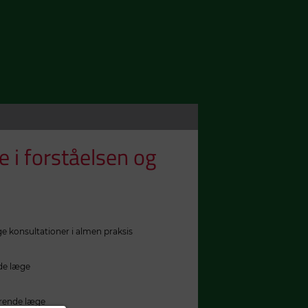
e i forståelsen og
 konsultationer i almen praksis
de læge
erende læge