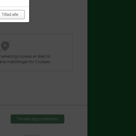
Tillad alle
rketing cookies er slået til.
ine indstillinger for Cookies.
Tilmeld dignyhedsbrev