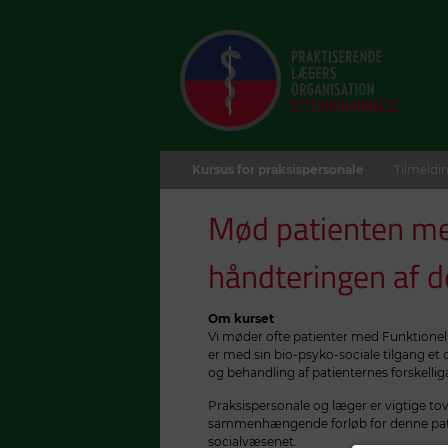
Kursus for praksispersonale
Tilmeldin
Mød patienten med 
håndteringen af 
Om kurset
Vi møder ofte patienter med Funktionel l
er med sin bio-psyko-sociale tilgang e
og behandling af patienternes forskell
Praksispersonale og læger er vigtige tovho
sammenhængende forløb for denne pati
socialvæsenet.