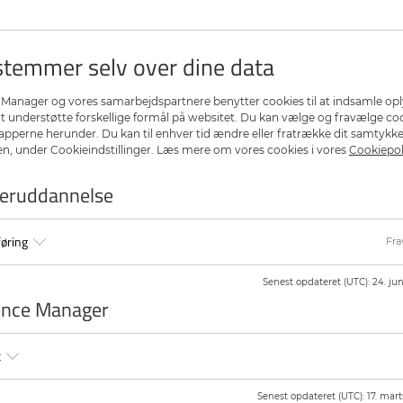
Dato
n god relation til patienterne, som
27. april 2026
ng og behandling.
temmer selv over dine data
g rolle i formidling af
Tilmeldingsfrist
sorg.
27. februar 2026
Manager og vores samarbejdspartnere benytter cookies til at indsamle op
Hvis kurset er fuldtegnet, er det mu
at understøtte forskellige formål på websitet. Du kan vælge og fravælge co
patienten”
gøres på tilmeldingssiden)
napperne herunder. Du kan til enhver tid ændre eller fratrække dit samtykke
, under Cookieindstillinger. Læs mere om vores cookies i vores
Cookiepol
Pris
Kr. 3.300,-
ag forstår sygdommen funktionel
teruddannelse
Tilskud
rer det til patienterne.
Kurset er godkendt til:
l at understøtte dit arbejde med
1 dages tabt arbejdsfortjeneste
øring
Fra
yrelsens nye redskabssamling til
1 dages tilskud til kursusafgift
Der kan herudover søges tilskud ti
Senest opdateret (UTC)
:
24. jun
mellem teoretiske oplæg,
ence Manager
færdighedsøvelser.
Tilskuddet trækkes fra klinikkens m
For at søge tilskud efter deltagels
ke over forud for kurset:
Her findes information om tilsku
t
lidelse?
om tilskudstakster .
ket af mange, diffuse symptomer.
få med hjem fra dette kursus?
Se spørgsmål og svar om efterud
Senest opdateret (UTC)
:
17. mart