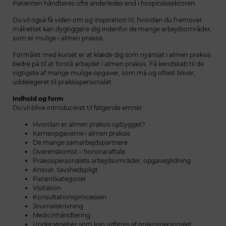
Patienten håndteres ofte anderledes end i hospitalssektoren.
Du vil også få viden om og inspiration til, hvordan du fremover
målrettet kan dygtiggøre dig indenfor de mange arbejdsområder,
som er mulige i almen praksis.
Formålet med kurset er at klæde dig som nyansat i almen praksis
bedre på til at forstå arbejdet i almen praksis. Få kendskab til de
vigtigste af mange mulige opgaver, som må og oftest bliver,
uddelegeret til praksispersonalet.
Indhold og form
Du vil blive introduceret til følgende emner:
Hvordan er almen praksis opbygget?
Kerneopgaverne i almen praksis
De mange samarbejdspartnere
Overenskomst – honoraraftale
Praksispersonalets arbejdsområder, opgaveglidning
Ansvar, tavshedspligt
Patientkategorier
Visitation
Konsultationsprocessen
Journalskrivning
Medicinhåndtering
Undersøgelser som kan udføres af praksispersonalet