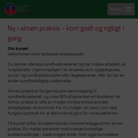
Menu
Ny i almen praksis - kom godt og rigtigt i
gang
Om kurset
Velkommen til en fantastisk arbejdsplads!
Du kender allerede sundhedsvæsenet og har måske arbejdet på
hospital eller i hjemmeplejen i en årrække som sygeplejerske,
social- og sundhedsassistent eller lægesekretær, eller du har en
anden sundhedsfaglig uddannelse.
Almen praksis er borgernes primære indgang til
sundhedsvæsenet, og cirka 90% af patienterne håndteres her.
Almen praksis er ofte en meget mindre enhed end den
arbejdsplads, du kommer fra. Du indgår i et team, som skal
fungere optimalt for at alle trives til gavn for vores patienter.
På kurset stifter du bekendtskab med kerneopgaverne i almen
praksis. Du møder patienter med mange forskellige
problemstillinger – både meget enkle, men også komplekse.