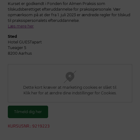
Kurset er godkendt i Fonden for Almen Praksis som
tilskudsberettiget efteruddannelse for praksispersonale. Vær
opmærksom på at der fra 1. juli 2023 er ændrede regler for tilskud
til praksispersonalets efteruddannelse.
Læs mere her
Sted
Hotel GUESTapart
Tueager 5
8200 Aarhus
Dette kort kræver at marketing cookies er slået til.
Klik her for at ændre dine indstillinger for Cookies.
Tilmeld dig her
KURSUSNR.: 9219223