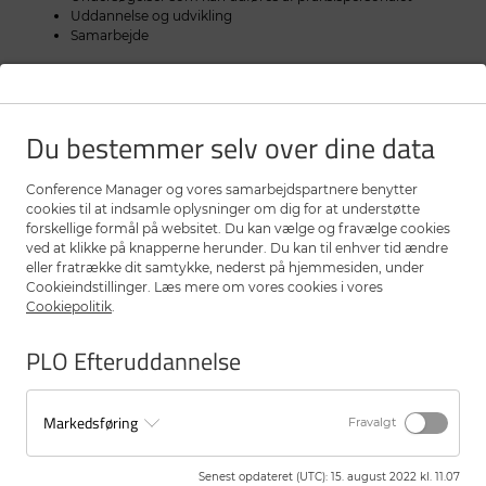
Uddannelse og udvikling
Samarbejde
I løbet af kurset vil du få overblik over emner, hvor du har størst
behov for mere uddannelse, og du får udarbejdet en skitse til din
uddannelsesplan.
Du bestemmer selv over dine data
Vi tilstræber, at du får udarbejdet en plan for, hvordan du
målrettet vil implementere det, du har lært på kurset, i dit arbejde
Conference Manager og vores samarbejdspartnere benytter
i hverdagen, når du kommer hjem.
cookies til at indsamle oplysninger om dig for at understøtte
forskellige formål på websitet. Du kan vælge og fravælge cookies
Kurset består af 2 kursusdage med ca. 1 måneds mellemrum,
ved at klikke på knapperne herunder. Du kan til enhver tid ændre
således at du har mulighed for at arbejde med de tilegnede
eller fratrække dit samtykke, nederst på hjemmesiden, under
færdigheder hjemme i praksis.
Cookieindstillinger. Læs mere om vores cookies i vores
Cookiepolitik
.
Vi bruger forskellige undervisningsformer – undervisning i
plenum, erfaringsudveksling og gruppearbejde.
PLO Efteruddannelse
Målgruppe
Nyansatte i almen praksis.
Markedsføring
Fravalgt
Undervisere
Louise Hjørringgaard, konsultationssygeplejerske
Senest opdateret (UTC)
:
15. august 2022 kl. 11.07
Jacob Laurberg, alment praktiserende læge