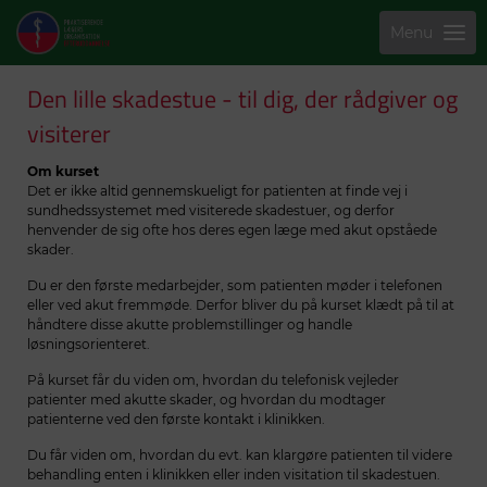
Menu
Den lille skadestue - til dig, der rådgiver og
visiterer
Om kurset
Det er ikke altid gennemskueligt for patienten at finde vej i
sundhedssystemet med visiterede skadestuer, og derfor
henvender de sig ofte hos deres egen læge med akut opståede
skader.
Du er den første medarbejder, som patienten møder i telefonen
eller ved akut fremmøde. Derfor bliver du på kurset klædt på til at
håndtere disse akutte problemstillinger og handle
løsningsorienteret.
På kurset får du viden om, hvordan du telefonisk vejleder
patienter med akutte skader, og hvordan du modtager
patienterne ved den første kontakt i klinikken.
Du får viden om, hvordan du evt. kan klargøre patienten til videre
behandling enten i klinikken eller inden visitation til skadestuen.