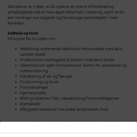
Derudover er målet, at du oplever en større tilfredshed og
arbejdsglæde ved at have øget sikkerhed i visitering, samt at du
kan varetage nye opgaver og herved øge samarbejdet i hele
klinikken.
Indhold og form
På kurset får du viden om:
Vejledning vedrørende telefonisk henvendelse med akut
opstået skade
Professionel modtagelse af patient med akut skade
Sikkerhed om egen kompetencer, behov for assistance og
viderevisitering
Håndtering af sår og flænger
Forstuvning og brud
Forbrændinger
Hjernerystelse
ØNH-problemer f.eks. næseblod og fremmedlegemer
Øjenskader
Allergiske reaktioner herunder anafylaktisk chok
Kurset gennemføres som katedral undervisning med din aktive
deltagelse og spørgsmål til underviser og medkursister. Vi tager
udgangspunkt i eksempler og sygehistorier fra hverdagen.