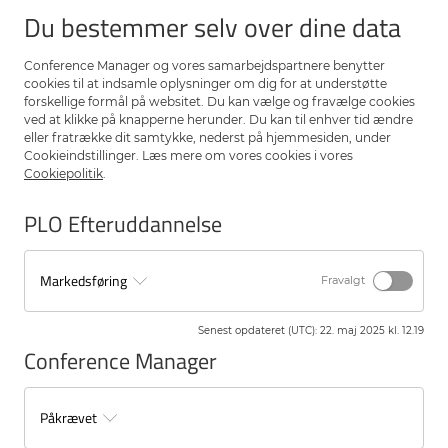
Derudover har vi fokus på praktisk håndtering af diverse akutte
Du bestemmer selv over dine data
skader og mulighed for vidensdeling på baggrund af dine
kompetencer og erfaring.
Conference Manager og vores samarbejdspartnere benytter
Der lægges vægt på rådgivning og visitering og evt. klargøring af
cookies til at indsamle oplysninger om dig for at understøtte
patienten til videre behandling.
forskellige formål på websitet. Du kan vælge og fravælge cookies
ved at klikke på knapperne herunder. Du kan til enhver tid ændre
Inden kurset bedes du og din leder sammen overveje, hvad du og
eller fratrække dit samtykke, nederst på hjemmesiden, under
klinikken gerne skal have ud af kurset.
Cookieindstillinger. Læs mere om vores cookies i vores
Cookiepolitik
.
Målgruppe
Praksispersonale med ingen/nogen/megen erfaring på området
PLO Efteruddannelse
Kursusleder
Anne-Marie Lyngbye Nilsson, konsultationssygeplejerske
Markedsføring
Fravalgt
Underviser
Jette Nielsen, akut- og speciale-sygeplejerske
Senest opdateret (UTC)
:
22. maj 2025 kl. 12.19
Dato
Conference Manager
16. marts 2026
Tilmeldingsfrist
16. januar 2026
Påkrævet
Hvis kurset er fuldtegnet, er det muligt at skrive sig på ventelisten