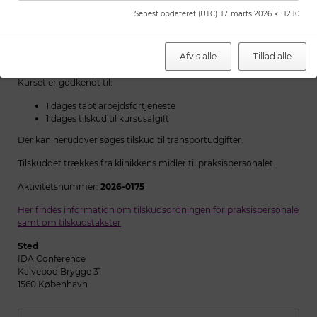
(dette gøres på tilmeldingssiden)
Senest opdateret (UTC)
:
17. marts 2026 kl. 12.10
Pris
Kr. 3.500,-
Afvis alle
Tillad alle
Tilskud
Kurset er godkendt til:
1 dages tabt arbejdsfortjeneste
1 dages tilskud til kursusafgift
Der kan herudover søges tilskud til transportudgifter.
Tilskuddet trækkes fra klinikkens midler til praksispersonalet.
Aktivitetsnummer:
2026-0175
Her findes information om tilskudsordningen for praksispersonale
samt om tilskudstakster
Sted
IDA Conference
Kalvebod Brygge 31
1560 København