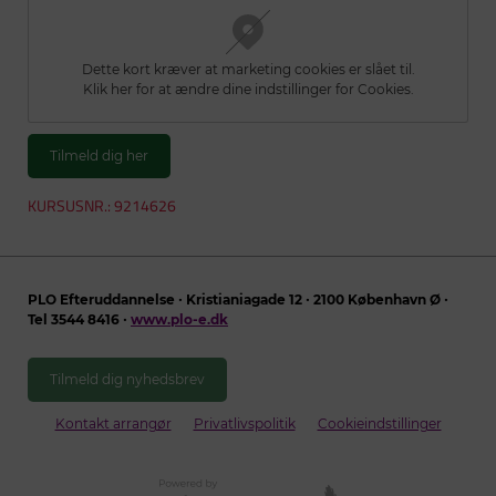
Dette kort kræver at marketing cookies er slået til.
Klik her for at ændre dine indstillinger for Cookies.
Tilmeld dig her
KURSUSNR.: 9214626
PLO Efteruddannelse ∙ Kristianiagade 12 ∙ 2100 København Ø ∙
Tel 3544 8416 ∙
www.plo-e.dk
Tilmeld dig nyhedsbrev
Kontakt arrangør
Privatlivspolitik
Cookieindstillinger