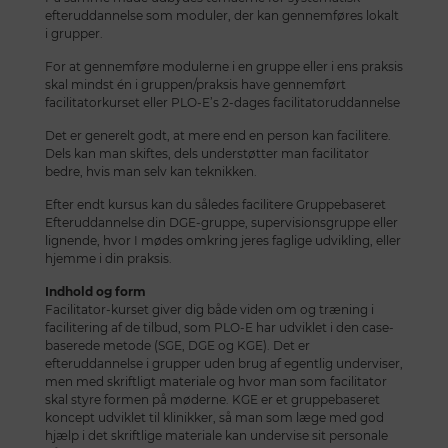
efteruddannelse som moduler, der kan gennemføres lokalt
i grupper.
For at gennemføre modulerne i en gruppe eller i ens praksis
skal mindst én i gruppen/praksis have gennemført
facilitatorkurset eller PLO-E’s 2-dages facilitatoruddannelse
Det er generelt godt, at mere end en person kan facilitere.
Dels kan man skiftes, dels understøtter man facilitator
bedre, hvis man selv kan teknikken.
Efter endt kursus kan du således facilitere Gruppebaseret
Efteruddannelse din DGE-gruppe, supervisionsgruppe eller
lignende, hvor I mødes omkring jeres faglige udvikling, eller
hjemme i din praksis.
Indhold og form
Facilitator-kurset giver dig både viden om og træning i
facilitering af de tilbud, som PLO-E har udviklet i den case-
baserede metode (SGE, DGE og KGE). Det er
efteruddannelse i grupper uden brug af egentlig underviser,
men med skriftligt materiale og hvor man som facilitator
skal styre formen på møderne. KGE er et gruppebaseret
koncept udviklet til klinikker, så man som læge med god
hjælp i det skriftlige materiale kan undervise sit personale