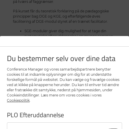
på tværs af faggrænser.
På kurset får du teoretisk forklaring på de pædagogiske
principper bag DGE og KGE, og efterfølgende øves
facilitering af DGE-modul styret af en trænet facilitator.
SGE-moduler giver dig mulighed for at tage din
systematiske efteruddannelse i en gruppe sammen
med dine kollegaer. Gruppen vil få tilsendt materiale,
som indeholder drejebog, cases, arbejdsspørgsmål
og en række videoklip med eksperter, som udtaler
Du bestemmer selv over dine data
sig om det pågældende emne. Casene tager
udgangspunkt i situationer fra din hverdag i praksis.
Conference Manager og vores samarbejdspartnere benytter
DGE-moduler omhandler specifikke medicinske
cookies til at indsamle oplysninger om dig for at understøtte
emner og udbydes som en del af den selvvalgte
forskellige formål på websitet. Du kan vælge og fravælge cookies
efteruddannelse. Modulerne består af en række
ved at klikke på knapperne herunder. Du kan til enhver tid ændre
patientcases, informationssektion, spørgsmål til
eller fratrække dit samtykke, nederst på hjemmesiden, under
diskussion i grupperne, en fageksperts kommentarer
Cookieindstillinger. Læs mere om vores cookies i vores
til disse spørgsmål og en referenceliste.
Cookiepolitik
.
KGE-moduler består af 3 dele: (1) Klinikken og dens
PLO Efteruddannelse
ledelse forbereder sig på deltagelse. KGE-modulet
gennemlæses undtagen case-kommentarerne. (2)
Selve modulgennemgangen hvor alle i klinikken