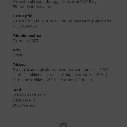
Alment praktiserende læge, Konsulent PLO-E og
Efteruddannelsesvejleder
Dato og tid
20. april 2023 kl. 14.00-18.00 (der vil være let forplejning fra
kl. 13.30-14.00)
Tilmeldingsfrist
20. marts 2023
Pris
Gratis
Tilskud
Du kan få udbetalt efteruddannelseshonorar på kr. 2.250,-
samt få dækket dine transportudgifter (max. kr. 1.500, -).
Beløbene trækkes IKKE fra din konto i Fonden.
Sted
Scandic Aarhus City
Østergade 10
8000 Aarhus