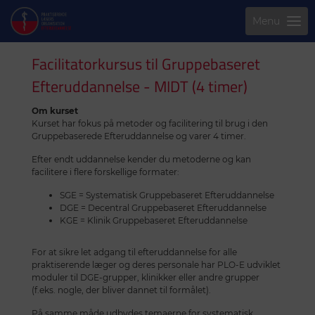
Menu
Facilitatorkursus til Gruppebaseret
Efteruddannelse - MIDT (4 timer)
Om kurset
Kurset har fokus på metoder og facilitering til brug i den
Gruppebaserede Efteruddannelse og varer 4 timer.
Efter endt uddannelse kender du metoderne og kan
facilitere i flere forskellige formater:
SGE = Systematisk Gruppebaseret Efteruddannelse
DGE = Decentral Gruppebaseret Efteruddannelse
KGE = Klinik Gruppebaseret Efteruddannelse
For at sikre let adgang til efteruddannelse for alle
praktiserende læger og deres personale har PLO-E udviklet
moduler til DGE-grupper, klinikker eller andre grupper
(f.eks. nogle, der bliver dannet til formålet).
På samme måde udbydes temaerne for systematisk