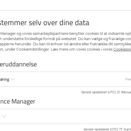
ivsel og høj kvalitet?
Kursusleder
Tomas Holm, alment praktiserend
e redskaber til at forstå og styrke
g både strategisk og faglig
temmer selv over dine data
Underviser
gsledelse – alt sammen med fokus
Randi Juul-Olsen, sociolog og led
Manager og vores samarbejdspartnere benytter cookies til at indsamle op
Dato
at understøtte forskellige formål på websitet. Du kan vælge og fravælge co
r, som du kan tage med hjem og
23. september 2025 kl. 16.00-19.45
napperne herunder. Du kan til enhver tid ændre eller fratrække dit samtykke
, under Cookieindstillinger. Læs mere om vores cookies i vores
Cookiepol
Tilmeldingsfrist
teruddannelses mere dybdegående
20. september 2025
re problemstillinger og henvender
teruddannelse
praksiserfaring.
Pris
Mødet og forplejning er gratis
ag!
øring
Fra
Tilskud
g give dig en forståelse af, at
Tilskuddet kan søges af praktiser
ungerende klinik. Kurset øger din
Senest opdateret (UTC)
:
21. februa
 og sætter fokus på mulige
Mødet er godkendt som selvvalgt e
ence Manager
der søges:
et til almen praksis, som er et
½ dags efteruddannelseshon
t
e forskellige metoder bliver
Der kan herudover søges tilskud ti
Senest opdateret (UTC)
:
17. mart