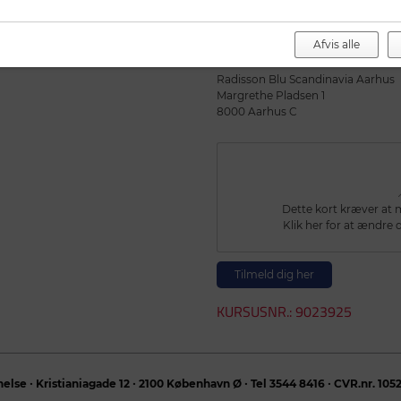
For at søge tilskud efter deltagels
Her findes link til information om 
Se spørgsmål og svar om efterud
Afvis alle
Sted
Radisson Blu Scandinavia Aarhus
Margrethe Pladsen 1
8000 Aarhus C
Dette kort kræver at ma
Klik her for at ændre d
Tilmeld dig her
KURSUSNR.: 9023925
lse ∙ Kristianiagade 12 ∙ 2100 København Ø ∙ Tel 3544 8416 ∙ CVR.nr. 105