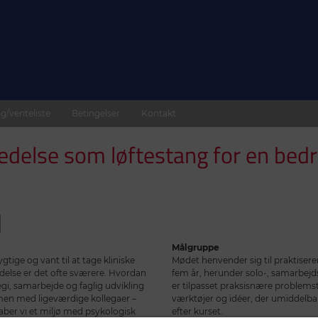
g/venteliste
Betingelser
Kontakt
 ledelse som løftestang for en bedr
Målgruppe
tige og vant til at tage kliniske
Mødet henvender sig til praktiser
delse er det ofte sværere. Hvordan
fem år, herunder solo-, samarbej
tegi, samarbejde og faglig udvikling
er tilpasset praksisnære problems
men med ligeværdige kollegaer –
værktøjer og idéer, der umiddelba
aber vi et miljø med psykologisk
efter kurset.