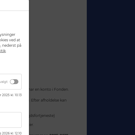
e læge
elseskonsulent
lysninger
okies ved at
, nederst på
itik
.
valgt
ende læger, som har en konto i Fonden.
r 2025 kl. 10.13
fteruddannelse. Efter afholdelse kan
orar (tabt arbejdsfortjeneste)
l transportudgifter.
s 2026 kl. 12.10