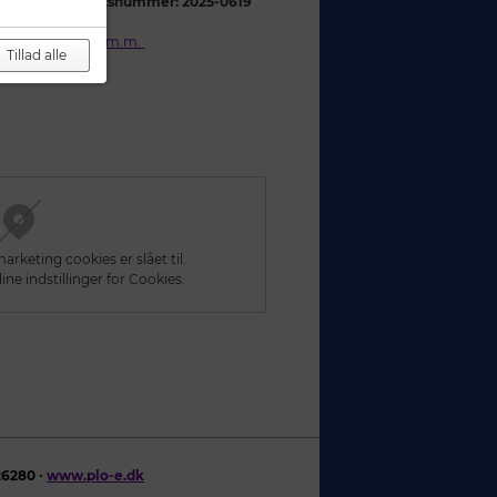
e, benyt
aktivitetsnummer: 2025-0619
takster
dannelsesmidler m.m.
Tillad alle
rketing cookies er slået til.
ine indstillinger for Cookies.
26280 ∙
www.plo-e.dk