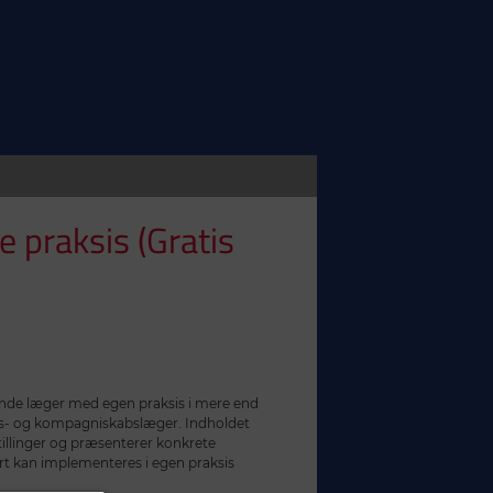
e praksis (Gratis
ende læger med egen praksis i mere end
ds- og kompagniskabslæger. Indholdet
tillinger og præsenterer konkrete
rt kan implementeres i egen praksis