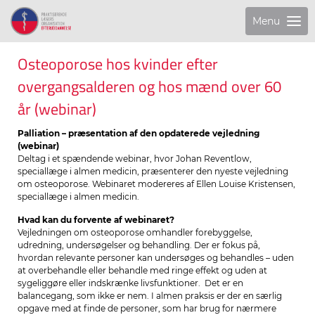
Menu
Osteoporose hos kvinder efter
overgangsalderen og hos mænd over 60
år (webinar)
Palliation – præsentation af den opdaterede vejledning
(webinar)
Deltag i et spændende webinar, hvor Johan Reventlow,
speciallæge i almen medicin, præsenterer den nyeste vejledning
om osteoporose. Webinaret modereres af Ellen Louise Kristensen,
speciallæge i almen medicin.
Hvad kan du forvente af webinaret?
Vejledningen om osteoporose omhandler forebyggelse,
udredning, undersøgelser og behandling. Der er fokus på,
hvordan relevante personer kan undersøges og behandles – uden
at overbehandle eller behandle med ringe effekt og uden at
sygeliggøre eller indskrænke livsfunktioner. Det er en
balancegang, som ikke er nem. I almen praksis er der en særlig
opgave med at finde de personer, som har brug for nærmere