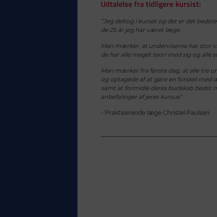
Udtalelse fra tidligere kursist:
”Jeg deltog i kurset og det er det bedst
de 25 år jeg har været læge.
Man mærker, at underviserne har stor v
de har alle meget teori med sig og alle st
Man mærker fra første dag, at alle tre 
og optagede af at gøre en forskel med 
samt at formidle deres budskab bedst mu
anbefalinger af jeres kursus"
- Praktiserende læge Christel Paulsen