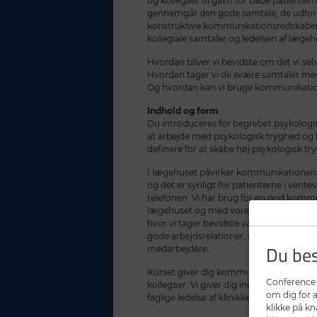
og kollegaer til gavn for både patienterne
gennemgår den gode samtale, de udfo
konstruktive kommunikationsredskaber k
kollegiale samtaler og ledelsen af lægeh
Hvordan bliver vi bevidste om det vi sel
Hvordan tager vi de svære samtaler me
Og hvordan kan vi bruge kommunikation
Indhold og form
Du introduceres for begrebet psykologis
at arbejde med psykologisk tryghed og 
definere for at skabe høj psykologisk try
I lægehuset påvirker kommunikationen 
og det er synligt for patienterne i vente
telefonen. Vi har brug for en god kommu
lægehuset og med vores patienter. Vi har
hvor vi tager bevidste valg, skaber try
gode arbejdsrelationer, som giver både t
Du bes
medarbejdere.
Kurset giver dig kommunikationsredskabe
Conference 
kollegaer. Vi giver dig indsigt og redskab
om dig for 
faglige ledelse af klinikken.
klikke på k