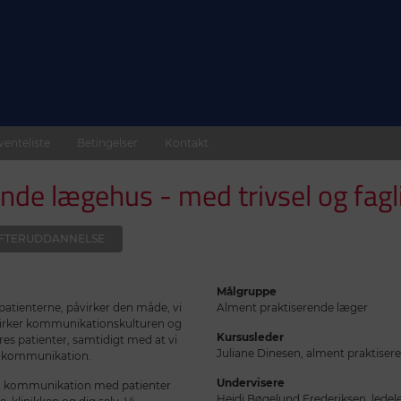
venteliste
Betingelser
Kontakt
e lægehus - med trivsel og fagli
 EFTERUDDANNELSE
Målgruppe
atienterne, påvirker den måde, vi
Alment praktiserende læger
åvirker kommunikationskulturen og
Kursusleder
ores patienter, samtidigt med at vi
Juliane Dinesen, alment praktiser
så kommunikation.
Undervisere
 på kommunikation med patienter
Heidi Bøgelund Frederiksen, ledel