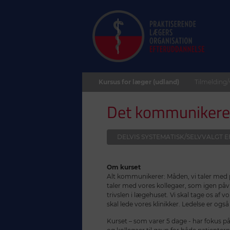
Kursus for læger (udland)
Tilmelding/
Det kommunikerend
DELVIS SYSTEMATISK/SELVVALGT
Om kurset
Alt kommunikerer: Måden, vi taler med p
taler med vores kollegaer, som igen p
trivslen i lægehuset. Vi skal tage os af v
skal lede vores klinikker. Ledelse er og
Kurset – som varer 5 dage - har fokus