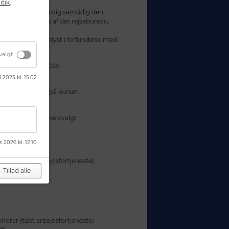
itik
.
ndskurset
rsus forpligter du dig samtidig den
, som arrangeres af det rejsebureau,
 del vil blive oplyst i forbindelse med
valgt
isregulering i 2026.
l 2025 kl. 15.02
ges ledsager(e) på kurset.
ematisk (SE) og selvvalgt
s 2026 kl. 12.10
orar (tabt arbejdsfortjeneste)
ft
Tillad alle
orar (tabt arbejdsfortjeneste)