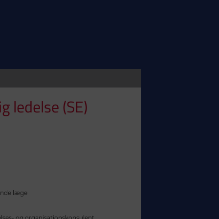
g ledelse (SE)
ende læge
elses- og organisationskonsulent