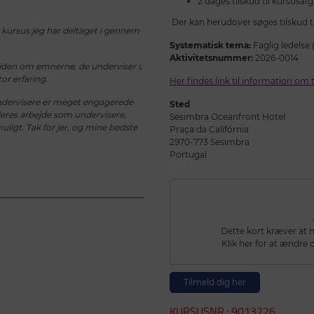
2 dages tilskud til kursusafgi
Der kan herudover søges tilskud ti
e kursus jeg har deltaget i gennem
Systematisk tema:
Faglig ledelse
Aktivitetsnummer:
2026-0014
iden om emnerne, de underviser i,
or erfaring.
Her findes link til information om 
undervisere er meget engagerede
Sted
deres arbejde som undervisere,
Sesimbra Oceanfront Hotel
ligt. Tak for jer, og mine bedste
Praça da Califórnia
2970-773 Sesimbra
Portugal
Dette kort kræver at ma
Klik her for at ændre d
Tilmeld dig her
KURSUSNR.: 9013726