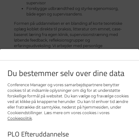
supervisor
Forebygge udbrændthed og styrke egenomsorg,
både egen og supervisandens.
Formen på uddannelsen er en blanding af korte teoretiske
oplæg koblet direkte til praksis, litteratur om emnet, case-
baseret læring fra egen klinik, supervisionstræning med
løbende feedback, refleksionsgrupper og
erfaringsudveksling. Vi arbejder med personlige
udviklingsplaner og en afsluttende evaluering.
Kriterier for at bestå uddannelsen
Du bestemmer selv over dine data
Det forventes undervejs at du:
Har vist evne til at reflektere over egne styrker og
Conference Manager og vores samarbejdspartnere benytter
udfordringer som supervisor, herunder at du kan
cookies til at indsamle oplysninger om dig for at understøtte
reflektere over, hvilke strategier du har gjort brug af
forskellige formål på websitet. Du kan vælge og fravælge cookies
Medtager materiale/case hver gang
ved at klikke på knapperne herunder. Du kan til enhver tid ændre
Er aktiv deltagende
eller fratrække dit samtykke, nederst på hjemmesiden, under
Bringer dig selv i spil, både i det reflekterende team
Cookieindstillinger. Læs mere om vores cookies i vores
og som supervisor
Cookiepolitik
.
Opfylder de læringsmål, du sætter sig fra starten.
PLO Efteruddannelse