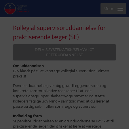
Menu
Kollegial supervisoruddannelse for
praktiserende læger (SE)
DELVIS SYSTEMATISK/SELVVALGT
EFTERUDDANNELSE
Om uddannelsen
Bliv klædt på til at varetage kollegial supervision i almen
praksis!
Denne uddannelse giver dig grundlæggende viden og
konkrete kommunikative redskaber til at lede
supervisionsgrupper, skabe trygge rammer og støtte
kollegers faglige udvikling – samtidig med at du lærer at
passe på dig selv i rollen som læge og supervisor.
Indhold og form
Supervisoruddannelsen er en grunduddannelse udviklet til
praktiserende læger, der ønsker at lære at varetage