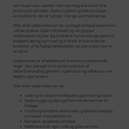
Som supervisor udvikler man samtidig sine evner til at
strukturere samtaler, skabe tryghed og lede processer –
kompetencer, der er nyttige i mange sammenhænge.
Efter endt uddannelse kan du varetage kollegial supervision
i almen praksis, både individuelt og i en gruppe.
Uddannelsen styrker dig til både at kunne bidrage aktivt til
kollegers læring og trivsel og til bredt at kunne styrke
kvaliteten af de faglige fællesskaber, du som supervisor er
en del af.
Uddannelsen er skræddersyet til alment praktiserende
læger. Den bidrager til at styrke kvaliteten af
patientbehandling gennem supervision og refleksion over
lægens egen praksis.
Efter endt uddannelse kan du:
Lede og strukturere kollegiale supervisionsgrupper
Skabe trygge og læringsfremmende rammer for
kolleger
Forstå og håndtere relationelle og følelsesmæssige
processer med patienterne
Navigere i gruppedynamikker
Reflektere over egen rolle og grænser som