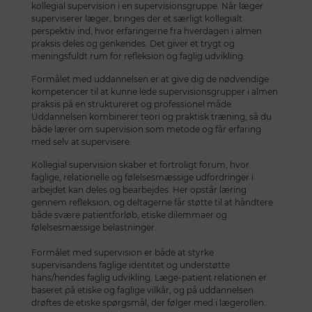
kollegial supervision i en supervisionsgruppe. Når læger
superviserer læger, bringes der et særligt kollegialt
perspektiv ind, hvor erfaringerne fra hverdagen i almen
praksis deles og genkendes. Det giver et trygt og
meningsfuldt rum for refleksion og faglig udvikling.
Formålet med uddannelsen er at give dig de nødvendige
kompetencer til at kunne lede supervisionsgrupper i almen
praksis på en struktureret og professionel måde.
Uddannelsen kombinerer teori og praktisk træning, så du
både lærer om supervision som metode og får erfaring
med selv at supervisere.
Kollegial supervision skaber et fortroligt forum, hvor
faglige, relationelle og følelsesmæssige udfordringer i
arbejdet kan deles og bearbejdes. Her opstår læring
gennem refleksion, og deltagerne får støtte til at håndtere
både svære patientforløb, etiske dilemmaer og
følelsesmæssige belastninger.
Formålet med supervision er både at styrke
supervisandens faglige identitet og understøtte
hans/hendes faglig udvikling. Læge-patient relationen er
baseret på etiske og faglige vilkår, og på uddannelsen
drøftes de etiske spørgsmål, der følger med i lægerollen.